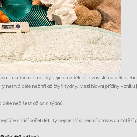
 – akutní a chronický. Jejich rozdělení je závislé na délce jeho 
erý netrvá déle než tři až čtyři týdny. Mezi hlavní příčiny vzniku
a déle než šest až osm týdnů.
jhůře snáší kašel děti, ty nejmenší si neumí s takovou zátěží p