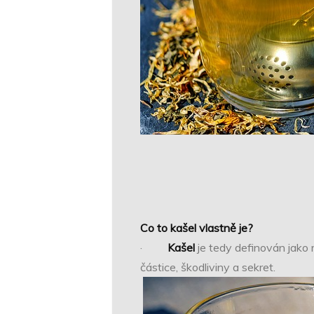
Co to kašel vlastně je?
·
Kašel
je tedy definován jak
částice, škodliviny a sekret.