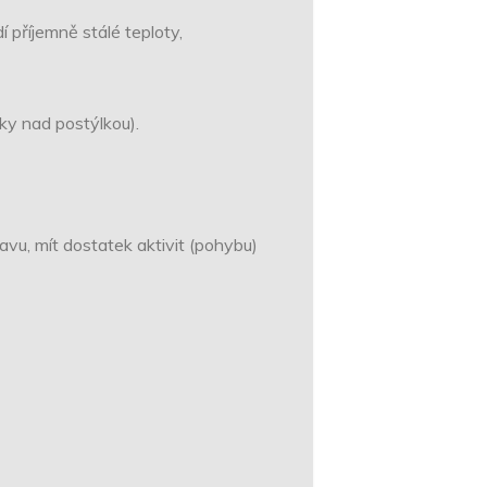
příjemně stálé teploty,
ky nad postýlkou).
vu, mít dostatek aktivit (pohybu)