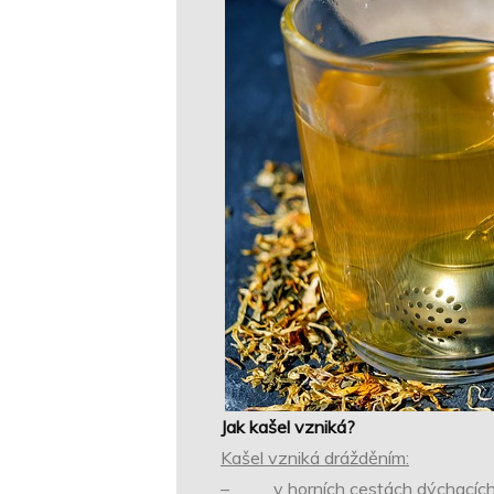
Jak kašel vzniká?
Kašel vzniká drážděním:
– v horních cestách dýchacíc