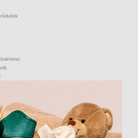
průdušek
bakterie)
tí)
t