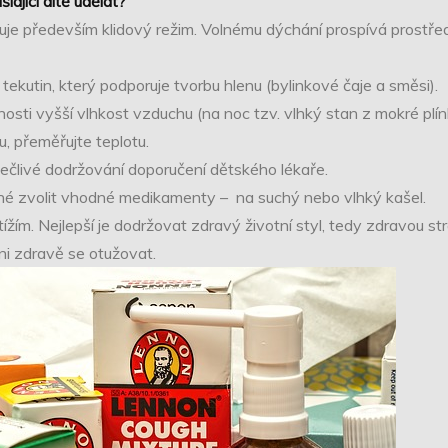
lající dítě udělat?
 především klidový režim. Volnému dýchání prospívá prostředí 
kutin, který podporuje tvorbu hlenu (bylinkové čaje a směsi).
sti vyšší vlhkost vzduchu (na noc tzv. vlhký stan z mokré plín
 přeměřujte teplotu.
člivé dodržování doporučení dětského lékaře.
é zvolit vhodné medikamenty – na suchý nebo vlhký kašel.
 Nejlepší je dodržovat zdravý životní styl, tedy zdravou stra
i zdravě se otužovat.