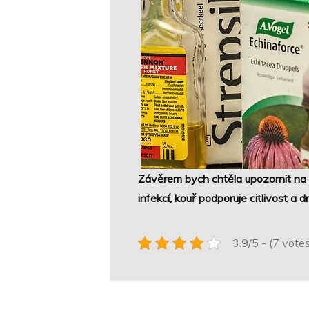
Závěrem bych chtěla upozornit na to
infekcí, kouř podporuje citlivost a d
3.9/5 - (7 vote