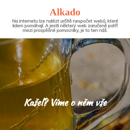
Alkado
Na internetu lze nalézt určitě nespočet webů, které
lidem pomáhají. A jestli některý web zaručeně patří
mezi prospěšné pomocníky, je to ten náš.
Kašel? Víme o něm vše