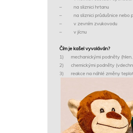
– na sliznici hrtanu
– na sliznici průdušnice nebo 
– v zevním zvukovodu
– v jícnu
Čím je kašel vyvoláván?
1) mechanickými podněty (hlen, 
2) chemickými podněty (vdechnu
3) reakce na náhlé změny teplo