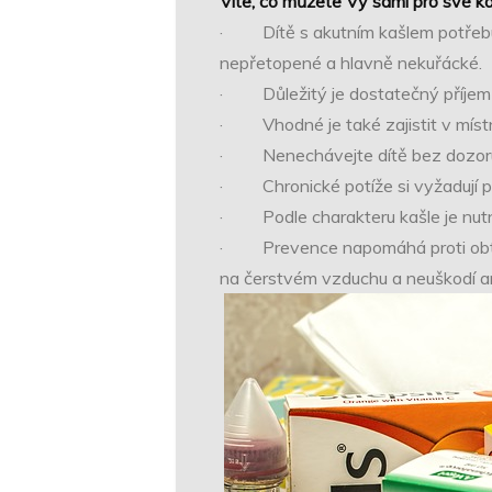
Víte, co můžete Vy sami pro své kaš
· Dítě s akutním kašlem potřebuje
nepřetopené a hlavně nekuřácké.
· Důležitý je dostatečný příjem te
· Vhodné je také zajistit v místno
· Nenechávejte dítě bez dozoru,
· Chronické potíže si vyžadují pe
· Podle charakteru kašle je nutn
· Prevence napomáhá proti obtížím.
na čerstvém vzduchu a neuškodí an