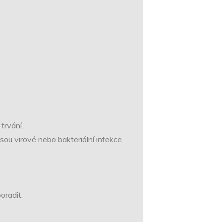
trvání.
 jsou virové nebo bakteriální infekce
oradit.