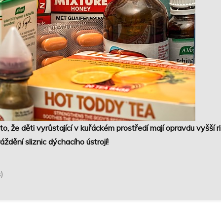
, že děti vyrůstající v kuřáckém prostředí mají opravdu vyšší ri
ráždění sliznic dýchacího ústrojí!
s)