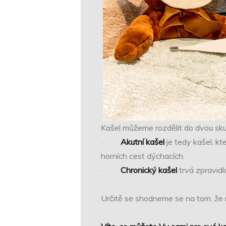
Kašel můžeme rozdělit do dvou skupin
·
Akutní kašel
je tedy kašel, kt
horních cest dýchacích.
·
Chronický kašel
trvá zpravidl
Určitě se shodneme se na tom, že ne