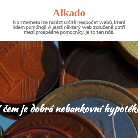
Alkado
Na internetu lze nalézt určitě nespočet webů, které
lidem pomáhají. A jestli některý web zaručeně patří
mezi prospěšné pomocníky, je to ten náš.
 čem je dobrá nebankovní hypoték