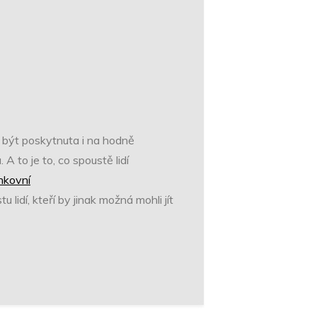
 být poskytnuta i na hodně
A to je to, co spoustě lidí
nkovní
 lidí, kteří by jinak možná mohli jít