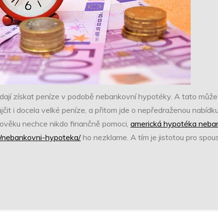
 dají získat peníze v podobě nebankovní hypotéky. A tato může
jčit i docela velké peníze, a přitom jde o nepředraženou nabídku. 
člověku nechce nikdo finančně pomoci,
americká hypotéka neba
/nebankovni-hypoteka/
ho nezklame. A tím je jistotou pro spoustu