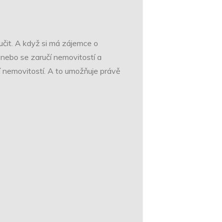
učit. A když si má zájemce o
nebo se zaručí nemovitostí a
í nemovitostí. A to umožňuje právě