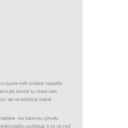
 co byste měli zvládat, nejspíše
ní a jak dostat tu, která vám
st, ale ne každá je stejně
h nabídek. Ale takovou výhodu
ínění půjčky potřebují. A to víc než