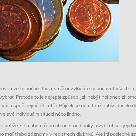
rovna ve finanční situaci, v níž nezvládáte financovat všechno,
 vybrat. Protože to je nejlepší způsob, jak nebýt nakonec zklama
vás aspoň nejméně zatíží. Půjček se nám totiž nabízí docela do
 své individuální situaci něco jiného.
ční potíže, se mohou třeba obracet na banky a vybírat si z jejic
bo mají třeba záznamy v registrech dlužníků. Ale i ti posledně zm