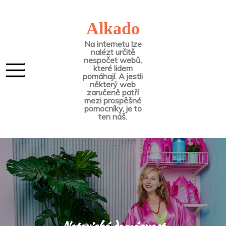
Skip
to
Alkado
content
Na internetu lze
nalézt určitě
nespočet webů,
které lidem
pomáhají. A jestli
některý web
zaručeně patří
mezi prospěšné
pomocníky, je to
ten náš.