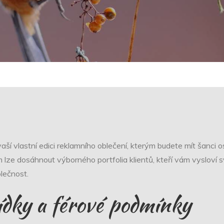
í vlastní edici reklamního oblečení, kterým budete mít šanci oslo
ze dosáhnout výborného portfolia klientů, kteří vám vysloví svo
olečnost.
ídky a férové podmínky