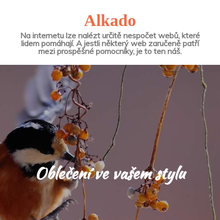
Alkado
Na internetu lze nalézt určitě nespočet webů, které
lidem pomáhají. A jestli některý web zaručeně patří
mezi prospěšné pomocníky, je to ten náš.
Oblečení ve vašem stylu