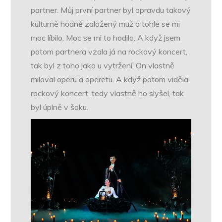
partner. Můj první partner byl opravdu takový
kulturně hodně založený muž a tohle se mi
moc líbilo. Moc se mi to hodilo. A když jsem
potom partnera vzala já na rockový koncert,
tak byl z toho jako u vytržení. On vlastně
miloval operu a operetu. A když potom viděla
rockový koncert, tedy vlastně ho slyšel, tak
byl úplně v šoku.