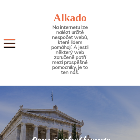
Skip
to
Alkado
content
Na internetu lze
nalézt určitě
nespočet webů,
které lidem
pomáhají. A jestli
některý web
zaručeně patří
mezi prospěšné
pomocníky, je to
ten náš.