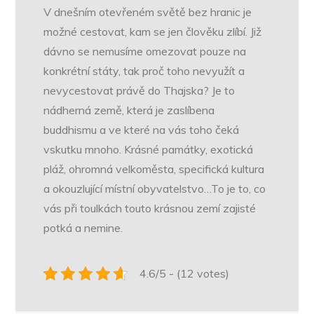
V dnešním otevřeném světě bez hranic je
možné cestovat, kam se jen člověku zlíbí. Již
dávno se nemusíme omezovat pouze na
konkrétní státy, tak proč toho nevyužít a
nevycestovat právě do Thajska? Je to
nádherná země, která je zaslíbena
buddhismu a ve které na vás toho čeká
vskutku mnoho. Krásné památky, exotická
pláž, ohromná velkoměsta, specifická kultura
a okouzlující místní obyvatelstvo…To je to, co
vás při toulkách touto krásnou zemí zajisté
potká a nemine.
4.6/5 - (12 votes)