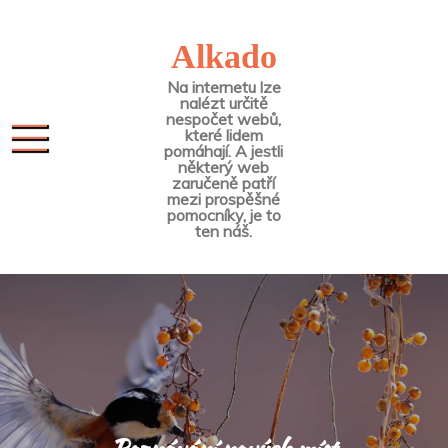
Skip
to
Alkado
content
Na internetu lze
nalézt určitě
nespočet webů,
které lidem
pomáhají. A jestli
některý web
zaručeně patří
mezi prospěšné
pomocníky, je to
ten náš.