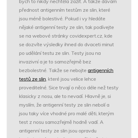
bych to nikdy nechtěla zažít. A takže dávám
přednost antigenním testům ze slin, které
jsou méně bolestivé. Pokud i vy hledáte
nějaké antigenní testy ze slin, tak podívejte
se na webové stránky covidexpert.cz, kde
se dozvíte výsledky ihned do dvaceti minut
po udělání testu ze slin. Testy jsou na
invazivní a je to samozřejmě bez
bezbolestné. Takže se nebojte
antigenních
testů ze slin
, které jsou velice lehce
proveditelné. Sice trvají o něco déle než testy
klasicky z nosu, ale to nevadí. Hlavně je, si
myslím, že antigenní testy ze slin nebolí a
jsou taky více vhodné pro malé děti, kterým
test z nosu samozřejmě hodně vadí. A
antigenní testy ze slin jsou opravdu