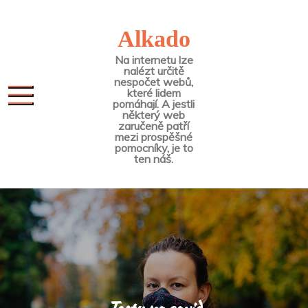
Skip
to
Alkado
content
Na internetu lze
nalézt určitě
nespočet webů,
které lidem
pomáhají. A jestli
některý web
zaručeně patří
mezi prospěšné
pomocníky, je to
ten náš.