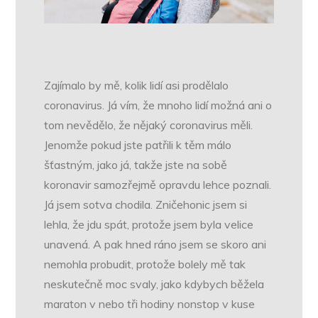
Zajímalo by mě, kolik lidí asi prodělalo
coronavirus. Já vím, že mnoho lidí možná ani o
tom nevědělo, že nějaký coronavirus měli.
Jenomže pokud jste patřili k těm málo
šťastným, jako já, takže jste na sobě
koronavir samozřejmě opravdu lehce poznali.
Já jsem sotva chodila. Zničehonic jsem si
lehla, že jdu spát, protože jsem byla velice
unavená. A pak hned ráno jsem se skoro ani
nemohla probudit, protože bolely mě tak
neskutečně moc svaly, jako kdybych běžela
maraton v nebo tři hodiny nonstop v kuse