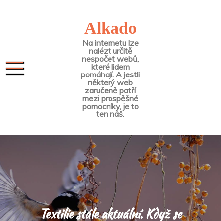
Skip
to
Alkado
content
Na internetu lze
nalézt určitě
nespočet webů,
které lidem
pomáhají. A jestli
některý web
zaručeně patří
mezi prospěšné
pomocníky, je to
ten náš.
Textilie stále aktuální. Když se