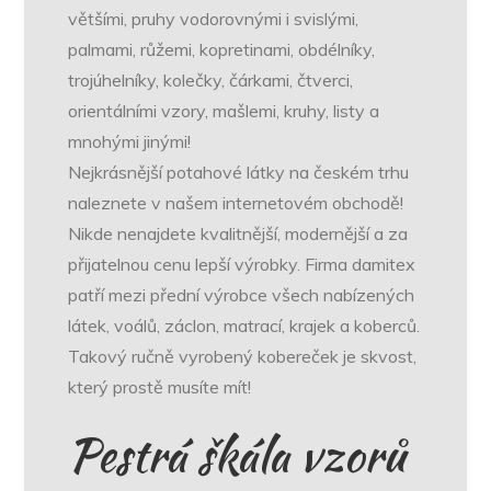
většími, pruhy vodorovnými i svislými,
palmami, růžemi, kopretinami, obdélníky,
trojúhelníky, kolečky, čárkami, čtverci,
orientálními vzory, mašlemi, kruhy, listy a
mnohými jinými!
Nejkrásnější
potahové látky
na českém trhu
naleznete v našem internetovém obchodě!
Nikde nenajdete kvalitnější, modernější a za
přijatelnou cenu lepší výrobky. Firma damitex
patří mezi přední výrobce všech nabízených
látek, voálů, záclon, matrací, krajek a koberců.
Takový ručně vyrobený kobereček je skvost,
který prostě musíte mít!
Pestrá škála vzorů