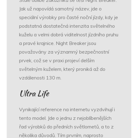
Stálé oblibě zákazníků se těší Night Breaker.
Jak už napovídá samotný název, jde o
speciální výrobky pro časté noční jízdy, kdy je
podstatná dostatečná intenzita světelného
kuželu a velmi dobrá viditelnost jízdního pruhu
a pravé krajnice. Night Breaker jsou
považovány za významný bezpečnostní
prvek, což se v praxi projeví delším
světelným kuželem, který proniká až do
vzdálenosti 130 m.
Ultra Life
Vynikající reference na internetu vyzdvihují i
tento model. Jde o jednu z nejoblíbenějších
řad výrobků do předních světlometů, a to z
několika důvodů. Tím prvním, naprosto