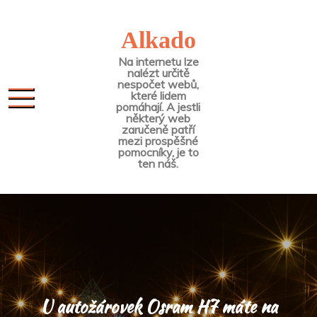
Skip
to
Alkado
content
Na internetu lze
nalézt určitě
nespočet webů,
které lidem
pomáhají. A jestli
některý web
zaručeně patří
mezi prospěšné
pomocníky, je to
ten náš.
U autožárovek Osram H7 máte na