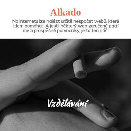
Alkado
Na internetu lze nalézt určitě nespočet webů, které
lidem pomáhají. A jestli některý web zaručeně patří
mezi prospěšné pomocníky, je to ten náš.
Vzdělávání