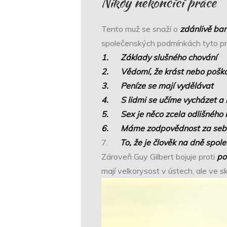
Nikdy nekončící práce
Tento muž se snaží o
zdánlivě ban
společenských podmínkách tyto pro
1.
Základy slušného chování
2.
Vědomí, že krást nebo poško
3.
Peníze se mají vydělávat
4.
S lidmi se učíme vycházet 
5.
Sex je něco zcela odlišného 
6.
Máme zodpovědnost za sebe
7.
To, že je člověk na dně spo
Zároveň Guy Gilbert bojuje proti
po
mají velkorysost v ústech, ale ve sk