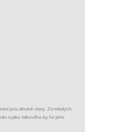
mení jsou dlouhé vlasy. Za mladých
pán a jako takového by ho jeho